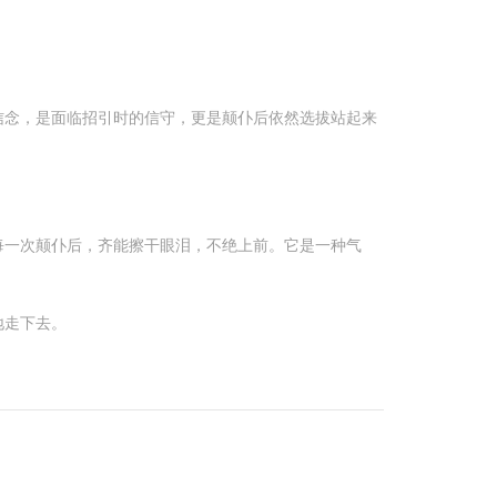
信念，是面临招引时的信守，更是颠仆后依然选拔站起来
每一次颠仆后，齐能擦干眼泪，不绝上前。它是一种气
地走下去。