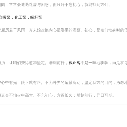
闸阀，常常会遭遇迷濛与困惑，但只好不忘初心，就能找到方针。
自吸泵，化工泵，螺杆泵
管履历若干风雨，齐未始改换内心最委果的渴慕。初心，是咱们动身时的
履历，让咱们变得愈加坚定。雕刻前行，
截止阀
不是一味地驱驰，而是在
好心中有光，眼下就有路。不为外界的喧嚣所动，坚定我方的目的，勇敢
锻真金不怕火中高大。不忘初心，方得长久；雕刻前行，异日可期。