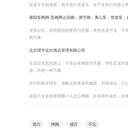
东谈主生如逆旅，我亦是行东谈主。在不休前行的路上
襄阳泵阀网-泵阀网止回阀，调节阀，离心泵，管道泵，
讲求过往，那些照旧的梦思与坚握，依然光显可见。不
的力量。
北京珺宇达欣酒店管理有限公司
在追赶梦思的路上，不免会有梗阻与失败，但恰是这些
派，亦然一种力量。
异日的路还很长，省略会有更多的挑战，但我深信，只
愿我方永远保握那颗小儿之心闸阀，在风雨中成长，在
我方
闸阀
感言
不忘